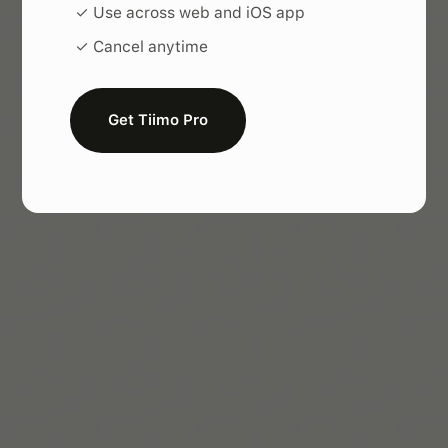
work with ADHD
✓ Use across web and iOS app
When you're ready, try Tiimo and make structure
✓ Cancel anytime
a little easier.
Get Tiimo Pro
Tiimo im App Store holen