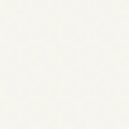
All articles
ADHD
T