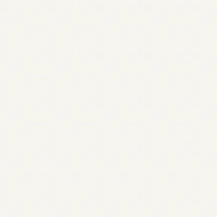
iimoに関するすべて
生産性（せいさんせい）
神経多様