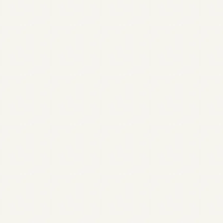
性
自閉スペクトラム症（ASD）