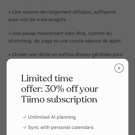
• Une session de rangement efficace, suffisante
pour voir de vrais progrès
• Une pause mouvement bien-être, comme du
stretching, du yoga ou une courte séance de sport.
• Diviser une tâche en petites étapes gérables pour
éviter la surcharge.
✕
Limited time
Le temps file vite. Profitez-en pleinement avec le
minuteur de 20 minutes
offer: 30% off your
Tiimo subscription
✓ Unlimited AI planning
✓ Sync with personal calendars