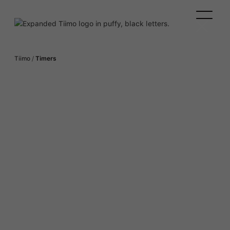
Tiimo
/
Timers