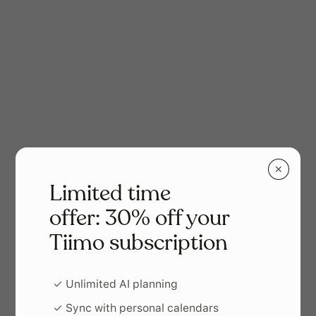
Es el tiempo, a tu
manera.
Más sobre los timers de Tiimo
✕
Limited time
offer: 30% off your
Tiimo subscription
✓ Unlimited AI planning
Un sistema de planificación que se
✓ Sync with personal calendars