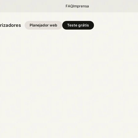
FAQ
Imprensa
rizadores
Planejador web
Teste grátis