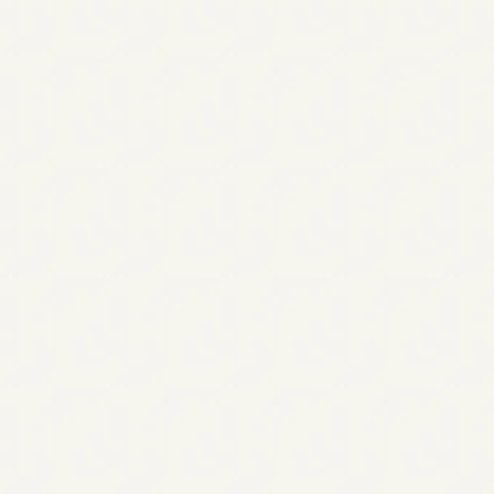
mo
Neurodiversidade
Produtividade
TDAH