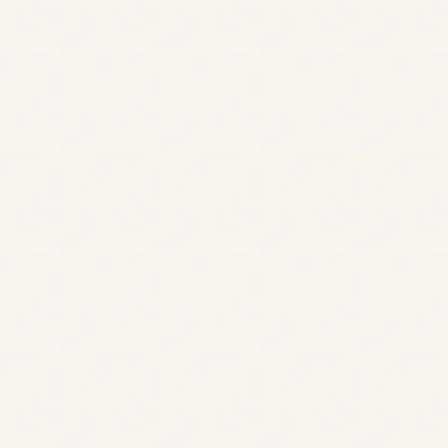
All articles
Autis