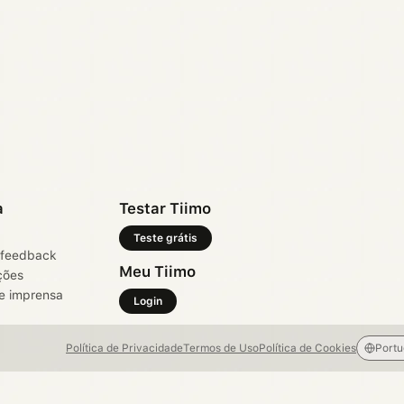
a
Testar Tiimo
Teste grátis
 feedback
Meu Tiimo
ções
e imprensa
Login
Política de Privacidade
Termos de Uso
Política de Cookies
Port